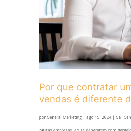
Por que contratar u
vendas é diferente 
por
General Marketing
|
ago 15, 2024
|
Call Cen
Muitas empresas, ao se depararem com gargalos