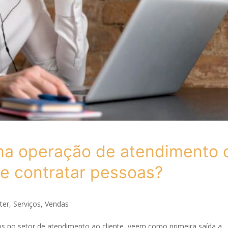
ma operação de atendimento 
de contratar pessoas?
ter
,
Serviços
,
Vendas
 no setor de atendimento ao cliente, veem como primeira saída a