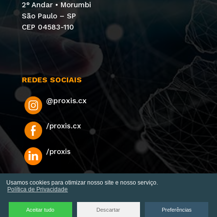
2° Andar • Morumbi
São Paulo – SP
CEP 04583-110
REDES SOCIAIS
@proxis.cx
/proxis.cx
👋 Quer conhecer um call center que
cuida da Jornada Omnicanal do cliente e
/proxis
oferece o melhor Retorno para a sua
empresa? Fale com nossa equipe! 😉
Usamos cookies para otimizar nosso site e nosso serviço.
Política de Privacidade
Falar com Vendas
© 2026 Proxis. Todos os direitos estão reservados. Desenvolvido
Aceitar tudo
Descartar
Preferências