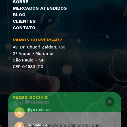
SOBRE
MERCADOS ATENDIDOS
BLOG
CLIENTES
CONTATO
VAMOS CONVERSAR?
Av. Dr. Chucri Zaidan, 150
2° Andar • Morumbi
São Paulo – SP
CEP 04583-110
REDES SOCIAIS
@proxis.cx
/proxis.cx
👋 Quer conhecer um call center que